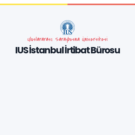
Uluslararası Saraybosna Üniversitesi
IUS İstanbul İrtibat Bürosu