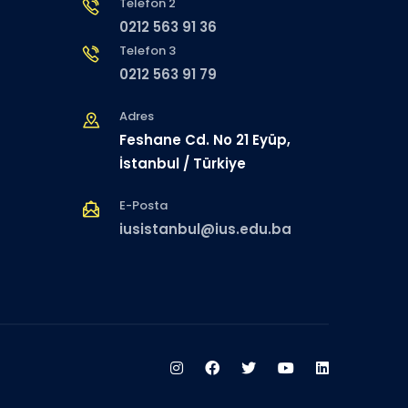
Telefon 2
0212 563 91 36
Telefon 3
0212 563 91 79
Adres
Feshane Cd. No 21 Eyüp,
İstanbul / Türkiye
E-Posta
iusistanbul@ius.edu.ba