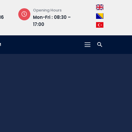
Opening Hours
Address
Mon-Fri : 08:30 –
Hrasnička cesta
17:00
15, 71210 Ilidža
M