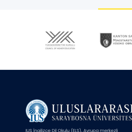
IUS İngilizce Dil Okulu (ELS), Avrupa merkezli