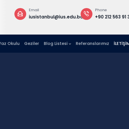
Email
Phone
iusistanbul@ius.edu.ba
+90 212 563 91 36
 Yaz Okulu
Geziler
Blog Listesi
Referanslarımız
İLETİŞİ